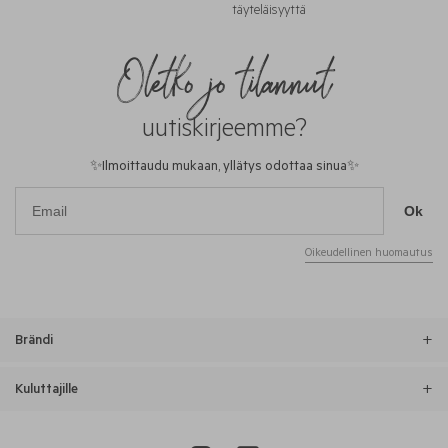
täyteläisyyttä
Oletko jo tilannut
uutiskirjeemme?
✨Ilmoittaudu mukaan, yllätys odottaa sinua✨
Ok
Oikeudellinen huomautus
Brändi
Kuluttajille