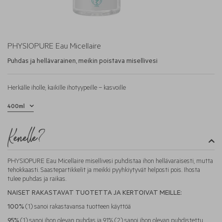
PHYSIOPURE Eau Micellaire
Puhdas ja hellävarainen, meikin poistava misellivesi
Herkälle iholle, kaikille ihotyypeille – kasvoille
Kenelle?
PHYSIOPURE Eau Micellaire misellivesi puhdistaa ihon hellävaraisesti, mutta
tehokkaasti. Saastepartikkelit ja meikki pyyhkiytyvät helposti pois. Ihosta
tulee puhdas ja raikas.
NAISET RAKASTAVAT TUOTETTA JA KERTOIVAT MEILLE:
100%
(1) sanoi rakastavansa tuotteen käyttöä
95%
(1) sanoi ihon olevan puhdas ja 91% (2) sanoi ihon olevan puhdistettu